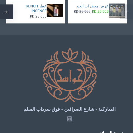
عرض معطرات الجو
عطر FRENCH
INSENSE
KD 26.000
KD 20.000
KD 23.000
المباركية - شارع الصرافين
-
فوق سرداب الميلم